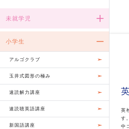
未就学児
小学生
アルゴクラブ
玉井式図形の極み
速読解力講座
速読聴英語講座
英
す
新国語講座
中