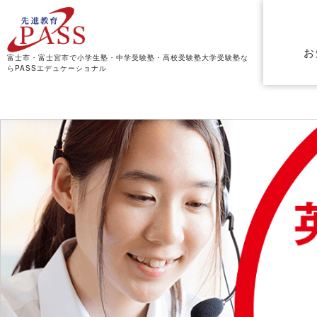
お
富士市・富士宮市で小学生塾・中学受験塾・高校受験塾
大学受験塾な
らPASSエデュケーショナル