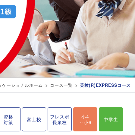
デュケーショナルホーム
コース一覧
英検(R)EXPRESSコース
資格
フレスポ
小4
富士校
中学生
対策
長泉校
～小6