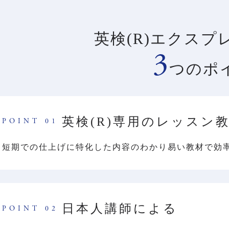
英検(R)エクスプ
3
つのポ
英検(R)専用のレッスン
POINT 01
短期での仕上げに特化した内容のわかり易い教材で効
日本人講師による
POINT 02