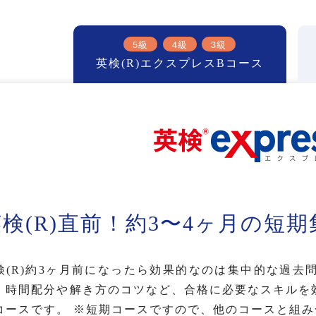
5級
4級
3級
英検(R)エクスプレスBコース
英検(R)直前！約3〜4ヶ月の短
検(R)約3ヶ月前になったら効果的なのは集中的な過
。時間配分や解き方のコツなど、合格に必要なスキルを
コースです。 ※短期コースですので、他のコースと組