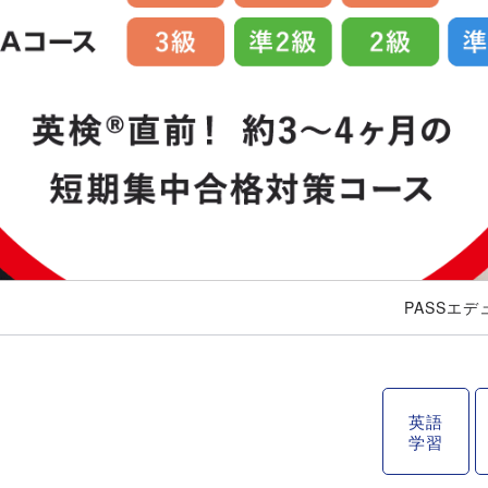
PASSエ
英語
学習