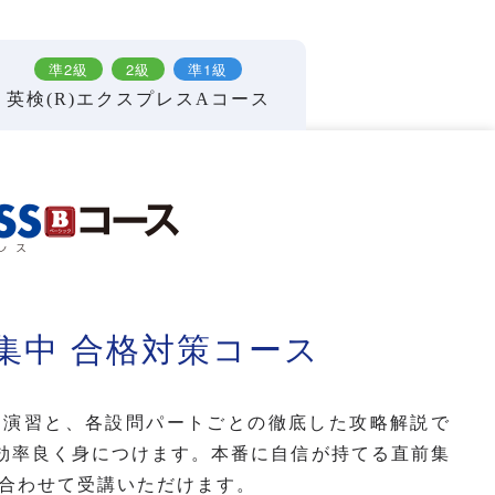
準2級
2級
準1級
英検(R)エクスプレスAコース
期集中 合格対策コース
去問演習と、各設問パートごとの徹底した攻略解説で
効率良く身につけます。本番に自信が持てる直前集
み合わせて受講いただけます。