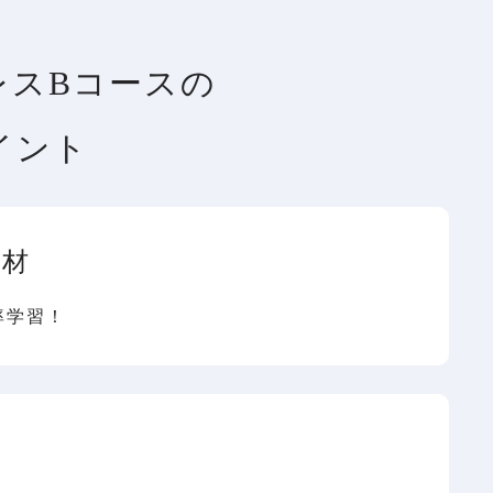
レスBコースの
イント
教材
率学習！