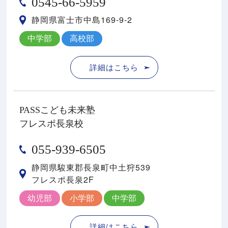
0545-66-5959
静岡県富士市中島169-9-2
中学部
高校部
詳細はこちら
PASSこども未来塾
フレスポ長泉校
055-939-6505
静岡県駿東郡⻑泉町中⼟狩539
フレスポ⻑泉2F
幼児部
小学部
中学部
詳細はこちら