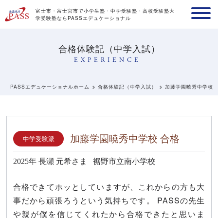
富士市・富士宮市で小学生塾・中学受験塾・高校受験塾
大
学受験塾ならPASSエデュケーショナル
合格体験記（中学入試）
EXPERIENCE
PASSエデュケーショナルホーム
合格体験記（中学入試）
加藤学園暁秀中学校
加藤学園暁秀中学校 合格
中学受験派
2025年
長瀬 元希さま
裾野市立南小学校
合格できてホッとしていますが、これからの方も大
事だから頑張ろうという気持ちです。 PASSの先生
や親が僕を信じてくれたから合格できたと思いま