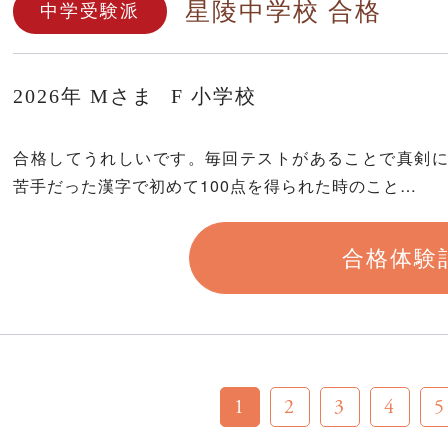
星陵中学校 合格
中学受験派
2026年
Mさま
F 小学校
合格してうれしいです。毎回テストがあることで真剣
苦手だった漢字で初めて100点を得られた時のこと…
合格体験
1
2
3
4
5