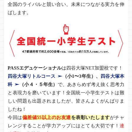
全国のライバルと競い合い、未来につながる実力を伸
ばします。
PASSエデュケーショナル
は四谷大塚NET加盟校です！
四谷大塚リトルコース
（小1〜3年生）、
四谷大塚本
科
（小４・５年生）
で、あきらめず考え抜く思考力
と表現力を磨いています！全国統一小学生テストは難
しい問題も出題されましたが、皆さんよくがんばりま
したね！
今回は
偏差値55以上のお友達
を表彰いたします
がチャ
レンジすることが学力アップにはとても大切です！
連