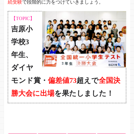
続受験
で段階的に力をつけていきましょう。
【TOPIC】
吉原小
学校3
年生、
ダイヤ
モンド賞・
偏差値73
超えで
全国決
勝大会に出場
を果たしました！