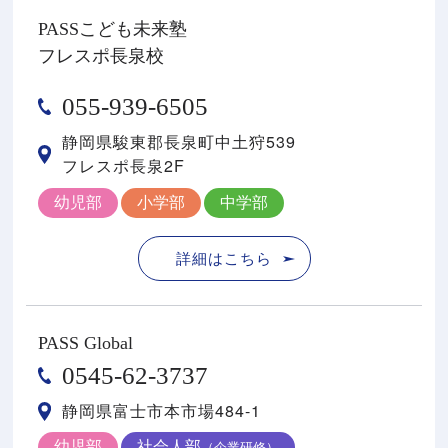
PASSこども未来塾
フレスポ長泉校
055-939-6505
静岡県駿東郡⻑泉町中⼟狩539
フレスポ⻑泉2F
幼児部
小学部
中学部
詳細はこちら
PASS Global
0545-62-3737
静岡県富士市本市場484-1
幼児部
社会人部
（企業研修）