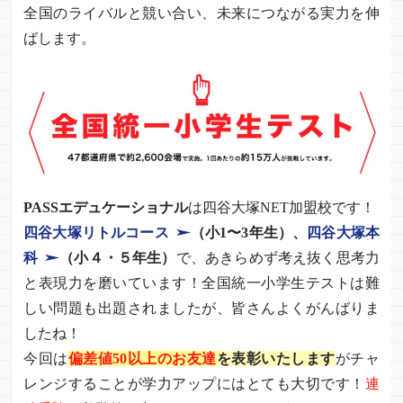
全国のライバルと競い合い、未来につながる実力を伸
ばします。
PASSエデュケーショナル
は四谷大塚NET加盟校です！
四谷大塚リトルコース
（小1〜3年生）、
四谷大塚本
科
（小４・５年生）
で、あきらめず考え抜く思考力
と表現力を磨いています！全国統一小学生テストは難
しい問題も出題されましたが、皆さんよくがんばりま
したね！
今回は
偏差値50以上のお友達
を表彰いたします
がチャ
レンジすることが学力アップにはとても大切です！
連