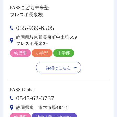
PASSこども未来塾
フレスポ長泉校
055-939-6505
静岡県駿東郡⻑泉町中⼟狩539
フレスポ⻑泉2F
幼児部
小学部
中学部
詳細はこちら
PASS Global
0545-62-3737
静岡県富士市本市場484-1
幼児部
社会人部