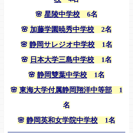
🌸
星陵中学校
6名
🌸
加藤学園暁秀中学校
2名
🌸
静岡サレジオ中学校
1名
🌸
日本大学三島中学校
1名
🌸
静岡雙葉中学校
1名
🌸
東海大学付属静岡翔洋中等部
1
名
🌸
静岡英和女学院中学校
1名