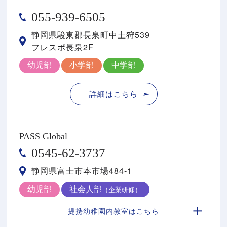
055-939-6505
静岡県駿東郡⻑泉町中⼟狩539
フレスポ⻑泉2F
幼児部
小学部
中学部
詳細はこちら
PASS Global
0545-62-3737
静岡県富士市本市場484-1
幼児部
社会人部
（企業研修）
提携幼稚園内教室はこちら