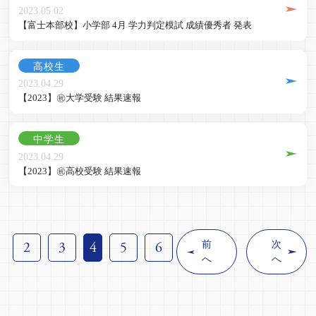
2023.05.02
【富士本部校】小学部 4月 学力判定模試 成績優秀者 発表
高校生
2023.04.29
【2023】㊗️大学受験 結果速報
中学生
2023.04.29
【2023】㊗️高校受験 結果速報
2
3
4
5
6
前
次
へ
へ