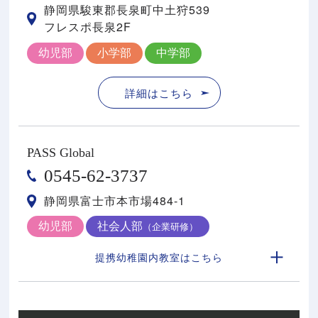
静岡県駿東郡⻑泉町中⼟狩539
フレスポ⻑泉2F
幼児部
小学部
中学部
詳細はこちら
PASS Global
0545-62-3737
静岡県富士市本市場484-1
幼児部
社会人部
（企業研修）
提携幼稚園内教室はこちら